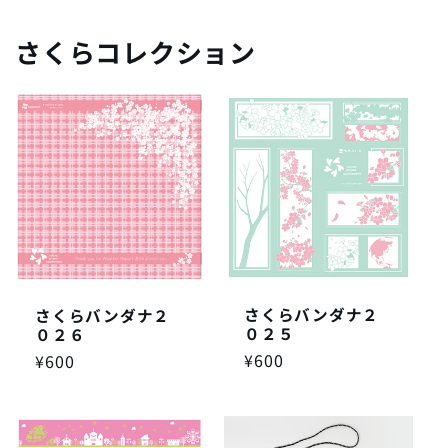
格
さくらコレクション
さくらバンダナ２
さくらバンダナ２
０２５
０２６
通
¥600
通
¥600
常
常
価
価
格
格