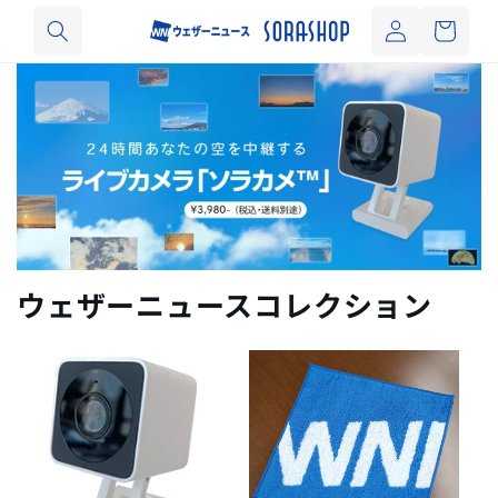
カ
コンテ
グ
ンツに
ー
イ
進む
ト
ン
ウェザーニュースコレクション