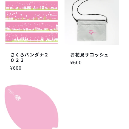
さくらバンダナ２
お花見サコッシュ
０２３
通
¥600
通
¥600
常
常
価
価
格
格