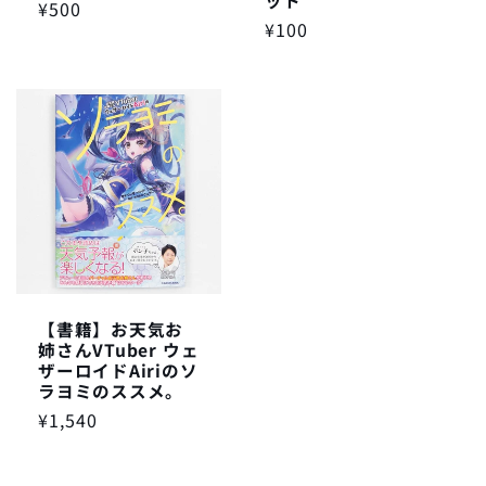
通
¥500
通
¥100
常
常
価
価
格
格
【書籍】お天気お
姉さんVTuber ウェ
ザーロイドAiriのソ
ラヨミのススメ。
通
¥1,540
常
価