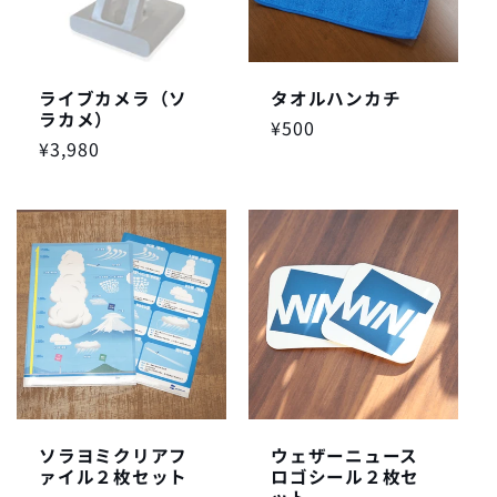
ライブカメラ（ソ
タオルハンカチ
ラカメ）
通
¥500
通
¥3,980
常
常
価
価
格
格
ソラヨミクリアフ
ウェザーニュース
ァイル２枚セット
ロゴシール２枚セ
ット